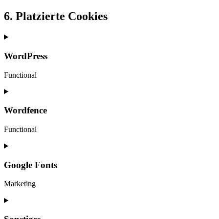
6. Platzierte Cookies
WordPress
Functional
Consent
to
service
Wordfence
wordpress
Functional
Consent
to
service
Google Fonts
wordfence
Marketing
Consent
to
service